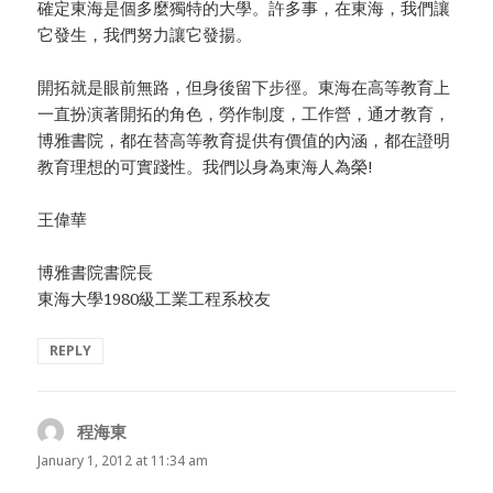
確定東海是個多麼獨特的大學。許多事，在東海，我們讓
它發生，我們努力讓它發揚。
開拓就是眼前無路，但身後留下步徑。東海在高等教育上
一直扮演著開拓的角色，勞作制度，工作營，通才教育，
博雅書院，都在替高等教育提供有價值的內涵，都在證明
教育理想的可實踐性。我們以身為東海人為榮!
王偉華
博雅書院書院長
東海大學1980級工業工程系校友
REPLY
程海東
says:
January 1, 2012 at 11:34 am