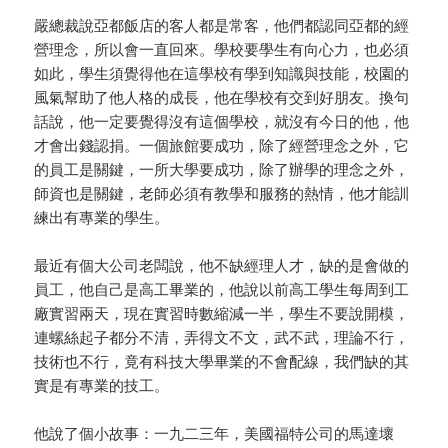
嚴總裁說亞都飯店的客人都是常客，他們都認同亞都的經
營理念，所以會一直回來。學校要學生有向心力，也必須
如此，學生須覺得他在這學校有學到知識與技能，校園的
風氣幫助了他人格的成長，他在學校有交到好朋友。換句
話說，他一定要覺得沒有這個學校，就沒有今日的他，他
才會出錢認捐。一個旅館要成功，除了經營理念之外，它
的員工是關鍵，一所大學要成功，除了辦學的理念之外，
師資也是關鍵，老師必須有教學和服務的熱情，他才能訓
練出有專業的學生。
最近有個大公司老闆說，他不缺經理人才，缺的是會做的
員工，他自己是高工畢業的，他說以前高工學生每周到工
廠實習兩天，現在實習時數縮減一半，學生不要說開模，
連螺絲起子都分不清，弄得文不文，武不武，理論不行，
技術也不行，竟有科技大學畢業的不會配線，我們缺的其
實是有專業的技工。
他說了個小故事：一九二三年，美國福特公司的馬達壞