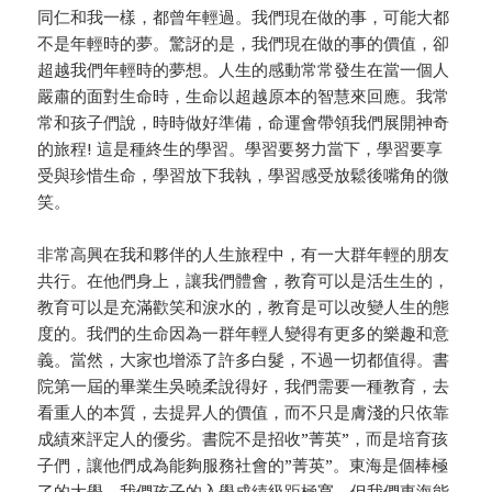
同仁和我一樣，都曾年輕過。我們現在做的事，可能大都
不是年輕時的夢。驚訝的是，我們現在做的事的價值，卻
超越我們年輕時的夢想。人生的感動常常發生在當一個人
嚴肅的面對生命時，生命以超越原本的智慧來回應。我常
常和孩子們說，時時做好準備，命運會帶領我們展開神奇
的旅程! 這是種終生的學習。學習要努力當下，學習要享
受與珍惜生命，學習放下我執，學習感受放鬆後嘴角的微
笑。
非常高興在我和夥伴的人生旅程中，有一大群年輕的朋友
共行。在他們身上，讓我們體會，教育可以是活生生的，
教育可以是充滿歡笑和淚水的，教育是可以改變人生的態
度的。我們的生命因為一群年輕人變得有更多的樂趣和意
義。當然，大家也增添了許多白髮，不過一切都值得。書
院第一屆的畢業生吳曉柔說得好，我們需要一種教育，去
看重人的本質，去提昇人的價值，而不只是膚淺的只依靠
成績來評定人的優劣。書院不是招收”菁英”，而是培育孩
子們，讓他們成為能夠服務社會的”菁英”。東海是個棒極
了的大學，我們孩子的入學成績級距極寬，但我們東海能