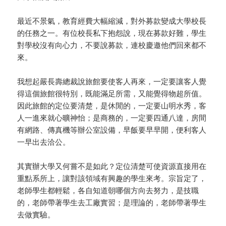
最近不景氣，教育經費大幅縮減，對外募款變成大學校長
的任務之一。有位校長私下抱怨說，現在募款好難，學生
對學校沒有向心力，不要說募款，連校慶邀他們回來都不
來。
我想起嚴長壽總裁說旅館要使客人再來，一定要讓客人覺
得這個旅館很特別，既能滿足所需，又能覺得物超所值。
因此旅館的定位要清楚，是休閒的，一定要山明水秀，客
人一進來就心曠神怡；是商務的，一定要四通八達，房間
有網路、傳真機等辦公室設備，早飯要早早開，便利客人
一早出去洽公。
其實辦大學又何嘗不是如此？定位清楚可使資源直接用在
重點系所上，讓對該領域有興趣的學生來考。宗旨定了，
老師學生都輕鬆，各自知道朝哪個方向去努力，是技職
的，老師帶著學生去工廠實習；是理論的，老師帶著學生
去做實驗。