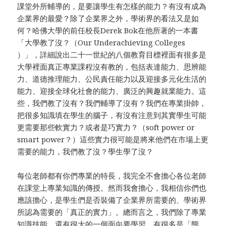
課堂外所輔導的，是要讓學生有怎樣的能力？有沒有成為
企業界的最愛？除了企業界之外，學術界的看法又是如
何？哈佛大學的前任校長Derek Bok在他所著的一本書
「大學教了沒？（Our Underachieving Colleges
）」，詳細說出二十一世紀的八個教育目標裡面有很多是
大學裡面真正專業課程沒有教的，包括表達能力、思辨能
力、道德推理能力、公民責任能力以及迎接多元化生活的
能力、迎接全球化社會的能力、廣泛的興趣就業能力。這
些，我們教了沒有？我們輔導了沒有？我們在專業掛帥，
把很多知識填在學生的腦子，有沒有注意到其實學生可能
更需要那些軟實力？或者是巧實力？（soft power or
smart power？）這些實力很可能是將來他們在市場上更
需要的能力，我們教了沒？學生學了沒？
每位老師都有你們專業的特長，我完全不會擔心各位老師
在課堂上專業知識的傳授。然而我會擔心，我相信你們也
應該擔心，是學生們是否裝備了企業界所需要的、學術界
所認為需要的「真正的實力」。總而言之，我們除了專業
知識技能，還有很大的一個面向要學習。有很多是「態