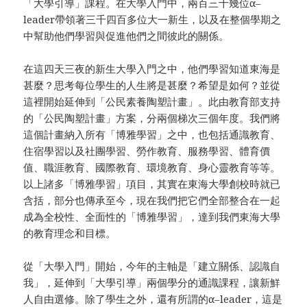
「大學引導」課程。在大學入門中，兩百三十幾位α–
leader帶領著三千四百多位大一新生，以及在整個學期之
中幫助他們學習與促進他們之間彼此的關係。
在這四天三夜的新生大學入門之中，他們學習知道東海是
甚麼？思考每位學生的人生將是甚麼？希望是如何？並從
這裡開始延伸到「公民素養陶塑計畫」。此由教育部支持
的「公民陶塑計畫」方案，分兩個梯次三個年度。我們將
這個計畫納入所有「博雅學習」之中，也包括通識教育、
住宿學習以及社團學習、勞作教育、服務學習、體育價
值、職涯教育、國際教育、環境教育、身心靈教育等等。
以上諸多「博雅學習」項目，其實在東海大學創校時就已
含括，部分也傳承至今，現在我們把它們全部整合在一起
成為全校性、全面性的「博雅學習」，達到我們東海大學
的教育理念和目標。
從「大學入門」開始，今年的主軸是「建立關係、認識自
我」，延伸到「大學引導」兩個學分的通識課程，讓新鮮
人自由選修。除了學生之外，還有所謂的α–leader，這是