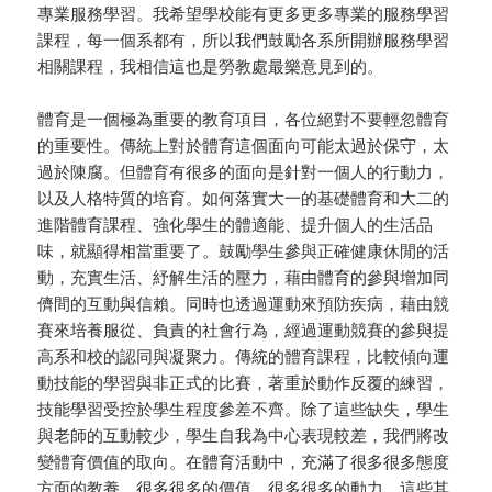
專業服務學習。我希望學校能有更多更多專業的服務學習
課程，每一個系都有，所以我們鼓勵各系所開辦服務學習
相關課程，我相信這也是勞教處最樂意見到的。
體育是一個極為重要的教育項目，各位絕對不要輕忽體育
的重要性。傳統上對於體育這個面向可能太過於保守，太
過於陳腐。但體育有很多的面向是針對一個人的行動力，
以及人格特質的培育。如何落實大一的基礎體育和大二的
進階體育課程、強化學生的體適能、提升個人的生活品
味，就顯得相當重要了。鼓勵學生參與正確健康休閒的活
動，充實生活、紓解生活的壓力，藉由體育的參與增加同
儕間的互動與信賴。同時也透過運動來預防疾病，藉由競
賽來培養服從、負責的社會行為，經過運動競賽的參與提
高系和校的認同與凝聚力。傳統的體育課程，比較傾向運
動技能的學習與非正式的比賽，著重於動作反覆的練習，
技能學習受控於學生程度參差不齊。除了這些缺失，學生
與老師的互動較少，學生自我為中心表現較差，我們將改
變體育價值的取向。在體育活動中，充滿了很多很多態度
方面的教養、很多很多的價值、很多很多的動力，這些其