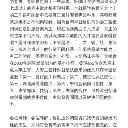
勞委會、青輔會也做了一些調查。2006年勞委會調查發現
七成以上的雇主徵才都不限科系，也就是說有百分之七十
的工作很可能是不需要真正屬於哪個專業科系。某種程度
來說也不是不能夠理解，因為台灣早就從以前的加工製造
到現在是以服務業為主，現在服務業占了六成多，真正的
製造業不到四成。所以服務業六成餘的人才需要甚麼特質
呢？是各種專業都有，不管是理、工、文、管、社、創等
等，所以七成以上的行業不限科系，但要求是基本能力，
有工作態度、學習事業力、外型、人文品味等等。青輔會
在2009年調查就業能力的基本排行，發現452位企業雇主
或人事主管、人資主管針對就業技能來的優先順序考量是
甚麼？第一，良好的工作態度；第二，穩定性與抗壓性；
第三，表達與溝通能力；第四，學習意願與可塑性；第
五，專業知識、技術；第六，團隊的合作，另外還包括基
礎與電腦的應用技能、主動發覺問題以及解決問題的能
力。
各位老師、各位導師，從以上的調查資訊我們要訓練出怎
樣的學生，方能符合實際的需求？我們在課堂裡教的、在