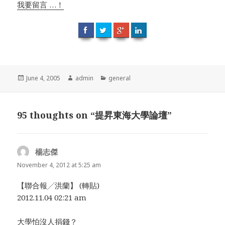
我要留言 …！
Posted
June 4, 2005
Author
admin
Categories
general
on
95 thoughts on “提昇東海大學論壇”
楊志傑
says:
November 4, 2012 at 5:25 am
【聯合報╱洪蘭】 (轉貼)
2012.11.04 02:21 am
大學怕沒人捐錢？