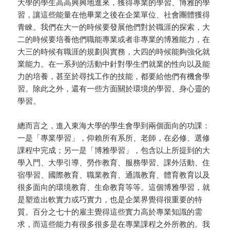
大學的學生高高興興地進來，獲得專業的學習、博雅的學
習，讓這些能量在他畢業之後在企業單位、社會團體獲得
青睞。我們在大一的時候要發展他們對於職涯的探索，大
二的時候要培養他們職能專業或者非專業的博雅能力，在
大三的時候有職涯的規劃與實務，大四的時候能夠強化就
業能力。在一系列的活動中針對學生們就業的性向以及能
力的培養，甚至於尋找工作的技能，都要給他們有機會學
習。除此之外，還有一些方面關於環境的學習、身心靈的
學習。
總而言之，進入東海大學的學生會學到兩個面向的功課：
一是「專業學習」，仰賴所有系所、老師，在必修、選修
課程中完成；另一是「博雅學習」，包含以上所提到的大
學入門、大學引導、勞作教育、服務學習、課外活動、住
宿學習、國際教育、職業教育、通識教育、體育教育以及
很多面向的環境教育、生命教育等等。這個博雅學習，就
是塑造出軟實力或巧實力，也是企業界覺得很重要的特
質。百分之七十的雇主覺得這些實力高於專業知識的需
求，而這些能力有很多很多是在專業課程之外所教的。我