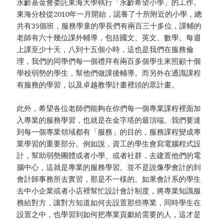
永齡基金會委託東海大學執行「永齡希望小學」的工作。
東海分校從2010年一月開始，認養了十所附近的小學，總
共有35個班，服務學童的學長們有兩百三十多位，課輔的
老師有六十幾位課外輔導，包括國文、英文、數學。每週
上課至少十天，八到十五個小時，這也是我們在服務倫
理，我們的同學們每一個禮拜有兩百多個學生來照顧十個
學校弱勢的學生，幫他們做課後輔導。而另外在通識課程
有服務的學習，以及卓越教學計畫裡頭的眾計畫。
此外，希望各位老師們能夠在你們每一個專業課程裡面加
入專業的服務學習，也就是在金字塔的最頂端。我們要達
到每一個專業領域都有「服務」的目的，服務課程變成專
業學習的重要部分。例如說，資工的學生會寫電腦程式設
計，幫助弱勢團體或者小學、或者社群，去建置他們的電
腦中心，這就是專業的服務學習。並不是說像學會計的到
會計師事務所去實習，那是不一樣的。如果會計系的學生
去中小企業或者小店裡幫忙設計會計制度，將專業知識服
務給對方，讓對方知道如何去設置那些專業，同時學生在
設置之中，也學習到如何把專業貢獻給需要的人，這才是