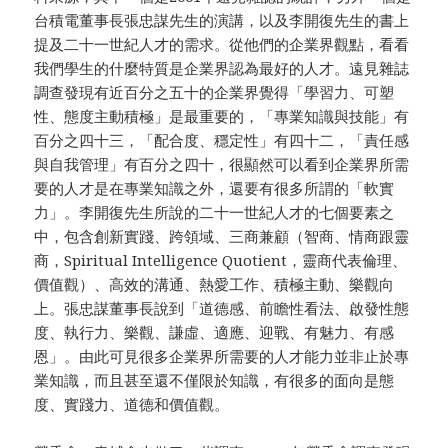
台積電董事長張忠謀先生的演講，以及李開復先生的書上
提及二十一世紀人才的需求。從他們的企業界觀點，看看
我們學生的什麼特質是企業界認為最好的人才。遠見雜誌
調查發現有近百分之五十的企業界覺得「學習力、可塑
性、態度主動積極」是最重要的，「專業知識與技能」有
百分之四十三，「配合度、穩定性」有四十二，「責任感
與自我管理」有百分之四十，很顯然可以看到企業界所需
要的人才是在專業知識之外，還要有很多所謂的「軟實
力」。李開復先生所說的二十一世紀人才的七個要素之
中，包含創新實踐、跨領域、三商兼顧（智商、情商跟靈
商，Spiritual Intelligence Quotient，靈商代表倫理、
價值觀）、高效的溝通、熱愛工作、積極主動、樂觀向
上。張忠謀董事長說到「道德感、前瞻性看法、啟發性態
度、執行力、樂觀、謙虛、適應、迎戰、有魅力、有感
恩」。由此可見很多企業界所需要的人才能力並非止於專
業知識，而且甚至還不僅限於知識，有很多的面向是態
度、實踐力、道德和價值觀。