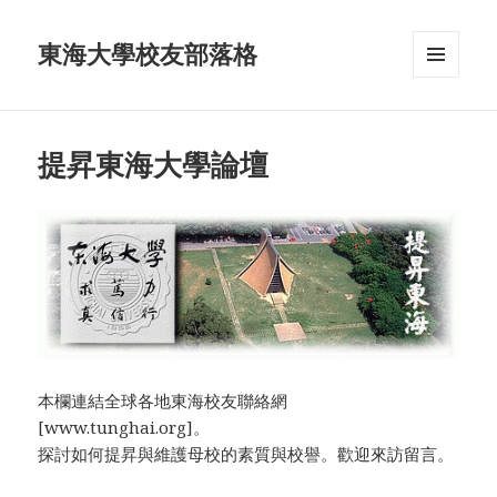
東海大學校友部落格
MENU
AND
WIDGETS
提昇東海大學論壇
本欄連結全球各地東海校友聯絡網
[www.tunghai.org]。
探討如何提昇與維護母校的素質與校譽。歡迎來訪留言。