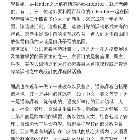
學長姐。α–leader之上還有所謂的α–mentor，就是老師
們。有二、三十位老師要和兩百餘位的α–leader一起在開
學時帶領三千四百多位大一的新生，來完成第一年的學
習。讓這些活動、這些反思、這些引導的課程形成東海的
特色。讓新生從高中前的填鴨式教育，進入到大學自由開
放但需自我約束或是自我學習的氛圍。
接著談到「公民素養陶塑計畫」，這是大一在人格發展以
及博雅學習的重要主軸之一。主要目的是將倫理、民主、
科學、美學與媒體這五大核心素養融入通識課程或是帶進
專業課程之中所設計的課程與活動。
通識也在近年來做了一些改革以及整合。通識課程包括兩
個區塊，其一是共同必修課程，如：中文、英文等等；另
一是通識課程，從傳統的、過去所執行的五大領域：人
文、社會、管理、自然及生命科學，濃縮到三大領域，加
上第四個是跨領域的學習。所以往後人文、社會包含了管
理，自然包含了生命科學。我們要把學校的部分教育目
標、五大民素養均設計在四大領域的核心大綱內，大綱貫
穿所有通識的課程。大一共同必修的中文，含有寫作。大