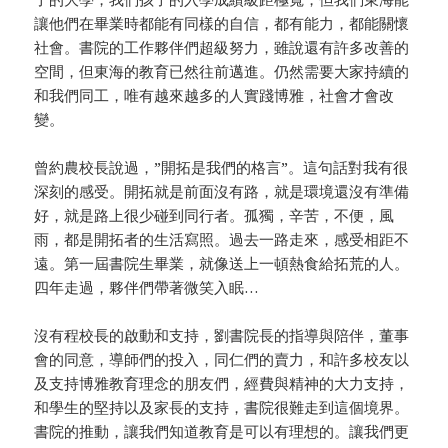
讓他們在畢業時都能有同樣的自信，都有能力，都能關懷
社會。書院的工作夥伴們超級努力，雖說還有許多改善的
空間，但東海的教育已然往前邁進。仍然需要大家持續的
和我們同工，唯有越來越多的人實踐博雅，社會才會改
變。
曾約農校長說過，”開拓是我們的格言”。這句話對我有很
深刻的感受。開拓就是前面沒有路，就是環境還沒有準備
好，就是路上很少碰到同行者。孤獨，辛苦，不便，風
雨，都是開拓者的生活寫照。過去一路走來，感受相距不
遠。第一屆書院生畢業，就像送上一頓熱食給拓荒的人。
四年走過，夥伴們帶著微笑入眠…
沒有程校長的啟動和支持，劉書院長的指導與陪伴，董事
會的同意，導師們的投入，同仁們的賣力，和許多校友以
及支持博雅教育理念的朋友們，經費與精神的大力支持，
和學生的堅持以及家長的支持，書院很難走到這個境界。
書院的推動，讓我們知道教育是可以有理想的。讓我們更