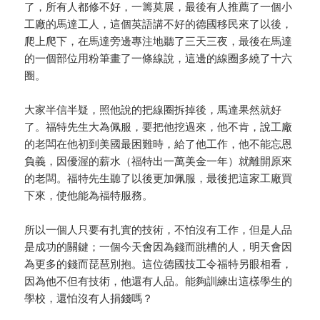
了，所有人都修不好，一籌莫展，最後有人推薦了一個小
工廠的馬達工人，這個英語講不好的德國移民來了以後，
爬上爬下，在馬達旁邊專注地聽了三天三夜，最後在馬達
的一個部位用粉筆畫了一條線說，這邊的線圈多繞了十六
圈。
大家半信半疑，照他說的把線圈拆掉後，馬達果然就好
了。福特先生大為佩服，要把他挖過來，他不肯，說工廠
的老闆在他初到美國最困難時，給了他工作，他不能忘恩
負義，因優渥的薪水（福特出一萬美金一年）就離開原來
的老闆。福特先生聽了以後更加佩服，最後把這家工廠買
下來，使他能為福特服務。
所以一個人只要有扎實的技術，不怕沒有工作，但是人品
是成功的關鍵；一個今天會因為錢而跳槽的人，明天會因
為更多的錢而琵琶別抱。這位德國技工令福特另眼相看，
因為他不但有技術，他還有人品。能夠訓練出這樣學生的
學校，還怕沒有人捐錢嗎？