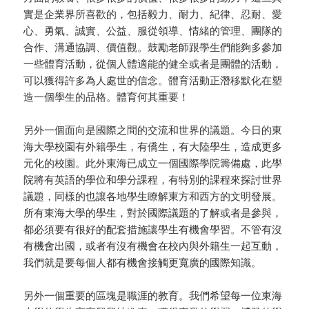
實是企業界所喜歡的，包括毅力、耐力、紀律、忍耐、愛
心、勇氣、誠實、公益、服從領導、情緒的管理、團隊的
合作、溝通協調、價值觀。鼓勵老師跟學生們能夠多參加
一些體育活動，從個人體適能的健全或者是團體的活動，
可以獲得許多為人處世的信念。體育活動正潛移默化在塑
造一個學生的品格。體育何其重要！
另外一個面向是國際之間的交流和世界的議題。今日的東
海大學校園有外籍學生，有僑生，有大陸學生，造成更多
元化的校園。此外東海已成立一個國際學院籌備處，此學
院將有英語的學位和學分課程，有特別的課程來探討世界
議題，同樣的也讓各地學生瞭解東方和西方的文明發展。
所有東海大學的學生，對於國際議題的了解或者是參與，
都必須要有很好的配套措施讓學生有機會學習。不管有沒
有機會出國，或者有沒有機會在校內與外籍生一起互動，
我們就是要每個人都有機會接觸更寬廣的國際知識。
另外一個重要的區塊是職涯的教育。我們希望每一位東海