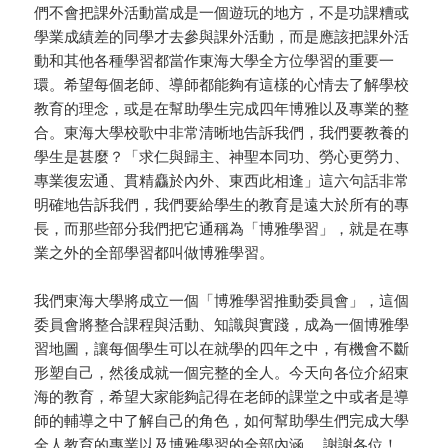
們不會把課外活動當成是一個遊玩的地方，不是功課糟或
學業成績差的同學才去參與課外活動，而是應該把課外活
動和其他各種學習都當作東海大學全方位學習的重要一
環。希望每個老師、導師都能夠有這樣的心情去了解學校
教育的理念，或是在幫助學生完成四年博雅以及專業的整
合。東海大學校歌中非常清晰地告訴我們，我們要教養的
學生是甚麼？「求仁與歸主、神聖本同功、勞心更勞力、
專業復宏通、貫精麤於內外、東西此相逢」這六句話非常
明確地告訴我們，我們要給學生的教育是遠大於所有的專
長，而那些部分我們把它通稱為「博雅學習」，就是在專
業之外的全部學習都叫做博雅學習。
我們東海大學將成立一個「博雅學習推動委員會」，這個
委員會將整合課程與活動、知識與實踐，成為一個博雅學
習地圖，讓每個學生可以在就學的四年之中，有機會不斷
形塑自己，然後成就一個完整的全人。今天向各位介紹東
海的教育，希望大家能夠記得在老師的課堂之中或者是導
師的輔導之中了解自己的角色，如何幫助學生們完成大學
全人教育的專業以及博雅學習的全部內涵。 謝謝各位！